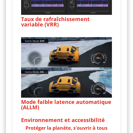
Taux de rafraîchissement
variable (VRR)
Mode faible latence automatique
(ALLM)
Environnement et accessibilité
Protéger la planète, s'ouvrir à tous