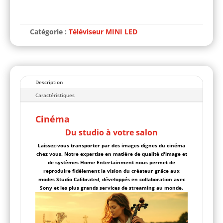
A
l
t
Catégorie :
Téléviseur MINI LED
e
r
n
a
t
i
Description
v
e
Caractéristiques
:
Cinéma
Du studio à votre salon
Laissez-vous transporter par des images dignes du cinéma
chez vous. Notre expertise en matière de qualité d'image et
de systèmes Home Entertainment nous permet de
reproduire fidèlement la vision du créateur grâce aux
modes Studio Calibrated, développés en collaboration avec
Sony et les plus grands services de streaming au monde.