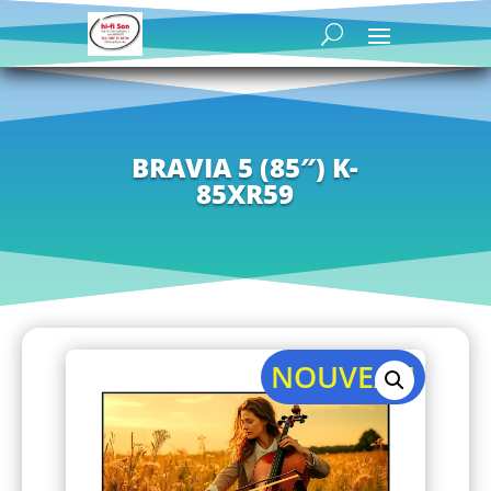
BRAVIA 5 (85″) K-
85XR59
NOUVEAU