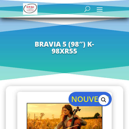
BRAVIA 5 (98″) K-
98XR55
NOUVEAU