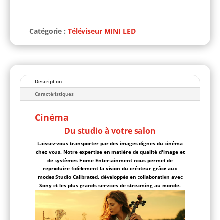
A
l
t
Catégorie :
Téléviseur MINI LED
e
r
n
a
t
i
Description
v
e
Caractéristiques
:
Cinéma
Du studio à votre salon
Laissez-vous transporter par des images dignes du cinéma
chez vous. Notre expertise en matière de qualité d'image et
de systèmes Home Entertainment nous permet de
reproduire fidèlement la vision du créateur grâce aux
modes Studio Calibrated, développés en collaboration avec
Sony et les plus grands services de streaming au monde.