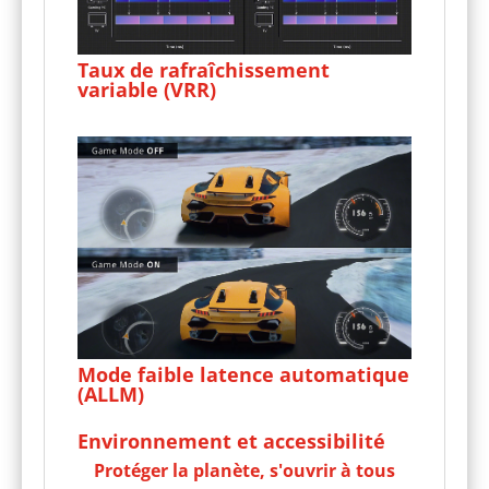
Taux de rafraîchissement
variable (VRR)
Mode faible latence automatique
(ALLM)
Environnement et accessibilité
Protéger la planète, s'ouvrir à tous