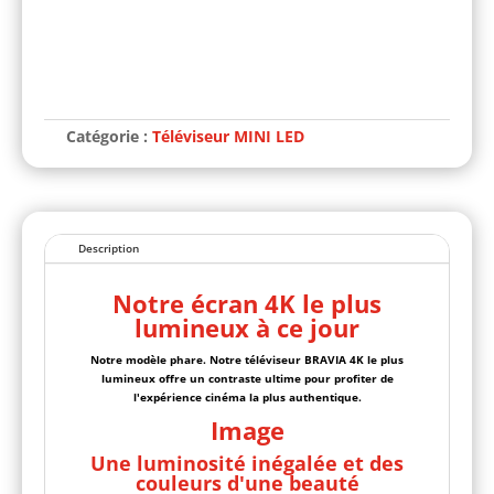
A
l
t
Catégorie :
Téléviseur MINI LED
e
r
n
a
t
i
Description
v
e
:
Notre écran 4K le plus
lumineux à ce jour
Notre modèle phare. Notre téléviseur BRAVIA 4K le plus
lumineux offre un contraste ultime pour profiter de
l'expérience cinéma la plus authentique.
Image
Une luminosité inégalée et des
couleurs d'une beauté