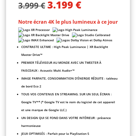
3.199
€
Le
Le
3.999
€
prix
prix
initial
actuel
était :
est :
Notre écran 4K le plus lumineux à ce jour
3.999 €.
3.199 €.
CONTRASTE ULTIME : High Peak Luminance | XR Backlight
Master Drive™
PREMIER TÉLÉVISEUR AU MONDE AVEC UN TWEETER À
FAISCEAUX : Acoustic Multi Audio+™
IMAGE PARFAITE, CONSOMMATION D’ÉNERGIE RÉDUITE : tableau
de bord Eco 2
TOUS VOS CONTENUS EN STREAMING. SUR UN SEUL ÉCRAN :
Google TV™* (* Google TV est le nom du logiciel de cet appareil
et une marque de Google LLC.)
UN DESIGN QUI SE FOND DANS VOTRE INTÉRIEUR : présence
harmonieuse
JEUX OPTIMISÉS : Parfait pour la PlayStation 5