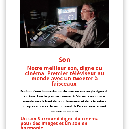
Son
Notre meilleur son, digne du
cinéma. Premier téléviseur au
monde avec un tweeter à
faisceaux.
Profitez d'une immersion totale avec un son ample digne du
cinéma. Avec le premier tweeter à faisceaux au monde
orienté vers le haut dans un téléviseur et deux tweeters
intégrés au cadre, le son provient de l'écran, exactement
comme au cinéma
Un son Surround digne du cinéma
pour des images et un son en
harmonie