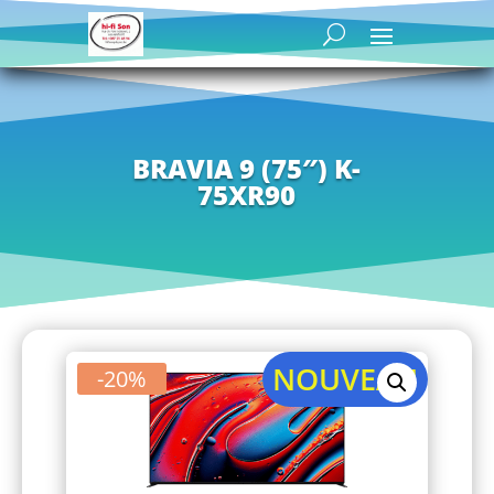
BRAVIA 9 (75″) K-
75XR90
NOUVEAU
-20%