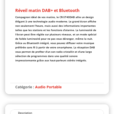
Réveil matin DAB+ et Bluetooth
Compagnon idéal de vos matins, le CR-ST40DAB allie un design
élégant à une technologie audio moderne. Le grand écran affiche
non seulement l’heure, mais aussi des informations importantes
telles que les stations et les fonctions d’alarme. La luminosité de
l’écran peut être réglée sur plusieurs niveaux, et un mode spécial
de faible luminosité pour ne pas vous déranger, même la nuit.
Grâce au Bluetooth intégré, vous pouvez diffuser votre musique
préférée sans fil à partir de votre smartphone. La réception DAB
vous permet de profiter d’un son radio cristallin et d’une large
sélection de programmes dans une qualité sonore
impressionnante grâce aux haut-parleurs stéréo intégrés.
A
l
t
Catégorie :
Audio Portable
e
r
n
a
t
i
Description
v