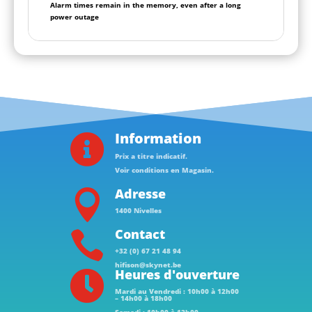
Alarm times remain in the memory, even after a long
power outage
Information

Prix a titre indicatif.
Voir conditions en Magasin.
Adresse

1400 Nivelles
Contact

+32 (0) 67 21 48 94
hifison@skynet.be
Heures d'ouverture

Mardi au Vendredi : 10h00 à 12h00
– 14h00 à 18h00
Samedi : 10h00 à 12h00