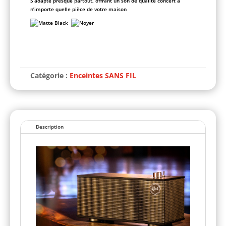
S’adapte presque partout, offrant un son de qualité concert à
n’importe quelle pièce de votre maison
A
l
t
Catégorie :
Enceintes SANS FIL
e
r
n
a
t
i
Description
v
e
: