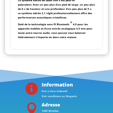
Le système stéréo de table One II est petit et
polyvalent. Avec un peu plus d’un pied de large, un peu plus
de 6 « de hauteur et une profondeur d’un peu plus de 5 »,
ce système stéréo 2,1 réglé professionnellement offre des
performances acoustiques cristallines.
®
Doté de la technologie sans fil Bluetooth
4,0 pour les
appareils mobiles et d’une entrée analogique 3,5 mm pour
toute autre source audio, vous pouvez vous balancer
littéralement n’importe où dans votre maison.
Information

Prix a titre indicatif.
Voir conditions en Magasin.
Adresse

1400 Nivelles