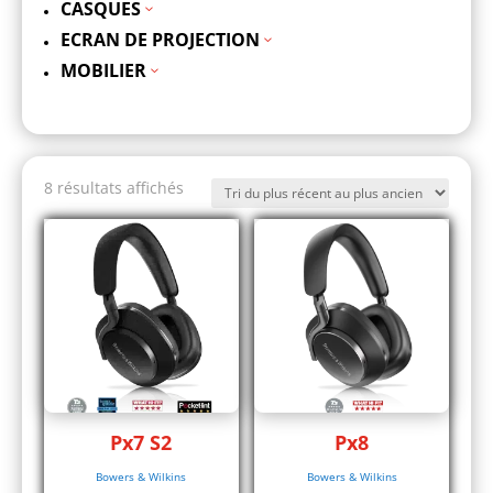
CASQUES
3
ECRAN DE PROJECTION
3
MOBILIER
3
Trié
8 résultats affichés
du
plus
récent
au
plus
ancien
Px7 S2
Px8
Bowers & Wilkins
Bowers & Wilkins