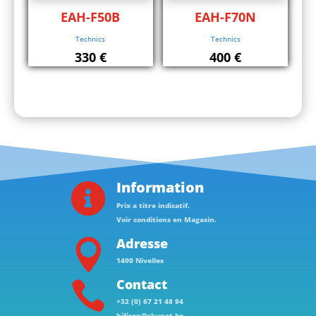
EAH-F50B
EAH-F70N
Technics
Technics
330
€
400
€
Information

Prix a titre indicatif.
Voir conditions en Magasin.
Adresse

1400 Nivelles
Contact

+32 (0) 67 21 48 94
hifison@skynet.be