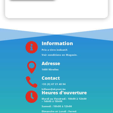
Information

Prix a titre indicatif.
Voir conditions en Magasin.
Adresse

1400 Nivelles
Contact

+32 (0) 67 21 48 94
hifison@skynet.be
Heures d'ouverture

Mardi au Vendredi : 10h00 à 12h00
– 14h00 à 18h00
Samedi : 10h00 à 12h00
Dimanche et Lundi : Fermé