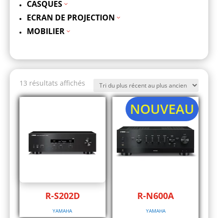
CASQUES
3
ECRAN DE PROJECTION
3
MOBILIER
3
Trié
13 résultats affichés
du
plus
NOUVEAU
récent
au
plus
ancien
R-S202D
R-N600A
YAMAHA
YAMAHA