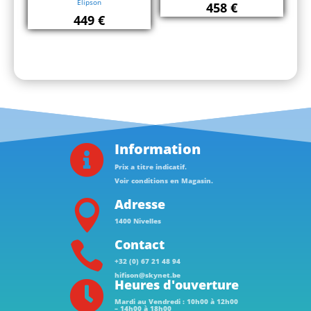
Elipson
458
€
449
€
Information

Prix a titre indicatif.
Voir conditions en Magasin.
Adresse

1400 Nivelles
Contact

+32 (0) 67 21 48 94
hifison@skynet.be
Heures d'ouverture

Mardi au Vendredi : 10h00 à 12h00
– 14h00 à 18h00