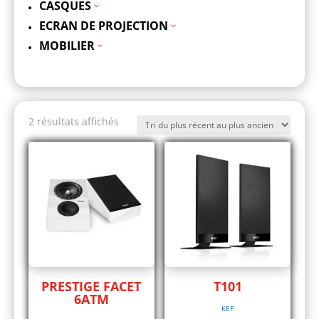
CASQUES
3
ECRAN DE PROJECTION
3
MOBILIER
3
Trié
2 résultats affichés
du
plus
récent
au
plus
ancien
PRESTIGE FACET
T101
6ATM
KEF