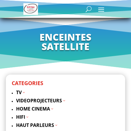
ENCEINTES
SATELLITE
CATEGORIES
TV
3
VIDEOPROJECTEURS
3
HOME CINEMA
3
HIFI
3
HAUT PARLEURS
3