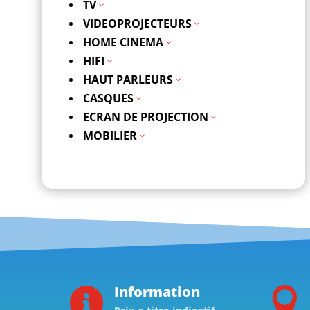
TV
3
VIDEOPROJECTEURS
3
HOME CINEMA
3
HIFI
3
HAUT PARLEURS
3
CASQUES
3
ECRAN DE PROJECTION
3
MOBILIER
3
Information

