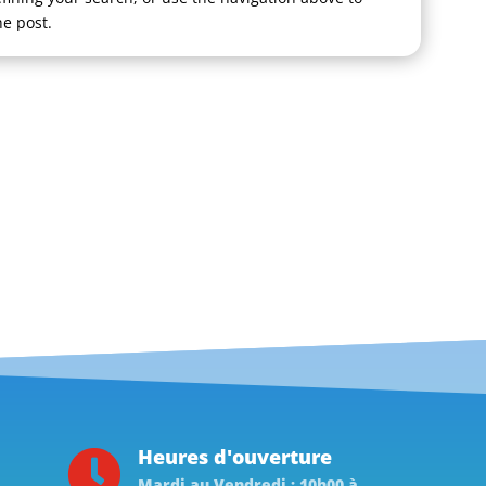
he post.
Heures d'ouverture

Mardi au Vendredi : 10h00 à