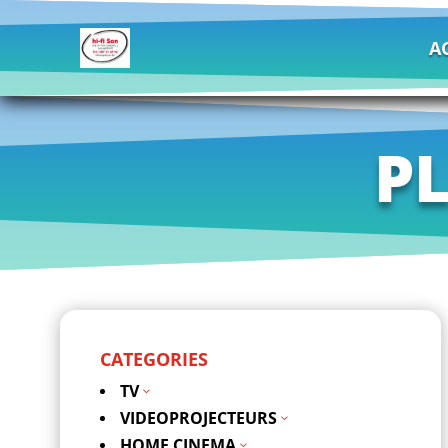
A
P
CATEGORIES
TV
3
VIDEOPROJECTEURS
3
HOME CINEMA
3