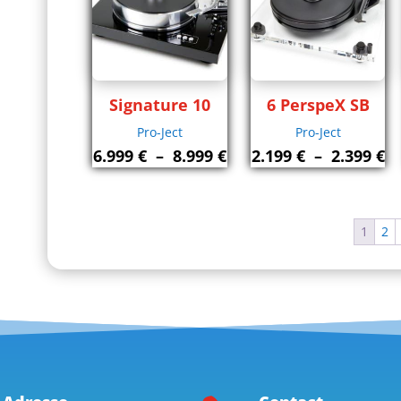
Signature 10
6 PerspeX SB
Pro-Ject
Pro-Ject
Plage
P
6.999
€
–
8.999
€
2.199
€
–
2.399
€
de
d
prix :
pr
6.999 €
2.
1
2
à
à
8.999 €
2.