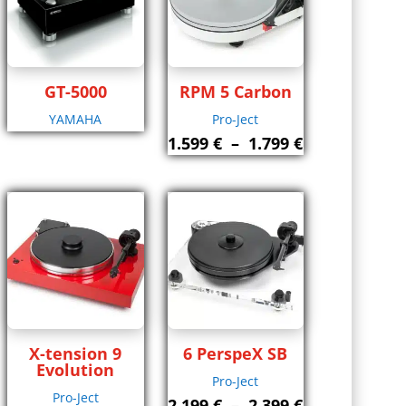
GT-5000
RPM 5 Carbon
YAMAHA
Pro-Ject
Plage
1.599
€
–
1.799
€
de
prix :
1.599 €
à
1.799 €
X-tension 9
6 PerspeX SB
Evolution
Pro-Ject
Pro-Ject
Plage
2.199
€
–
2.399
€