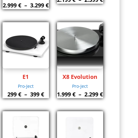
lage
Plage
2.999
€
–
3.299
€
de
e
de
prix :
ix :
prix :
2.199 €
999 €
2.999 €
à
à
2.399 €
999 €
3.299 €
E1
X8 Evolution
Pro-Ject
Pro-Ject
Plage
Plage
299
€
–
399
€
1.999
€
–
2.299
€
de
de
prix :
prix :
299 €
1.999 €
à
à
399 €
2.299 €