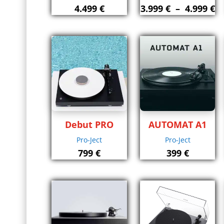
P
4.499
€
3.999
€
–
4.999
€
d
pr
3.
à
4.
Debut PRO
AUTOMAT A1
Pro-Ject
Pro-Ject
799
€
399
€