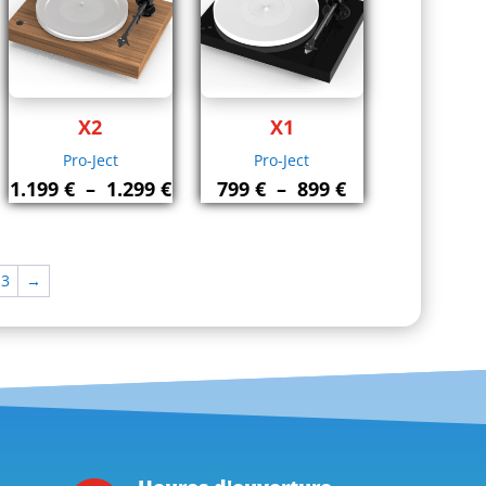
X2
X1
Pro-Ject
Pro-Ject
lage
Plage
Plage
1.199
€
–
1.299
€
799
€
–
899
€
e
de
de
ix :
prix :
prix :
199 €
1.199 €
799 €
3
→
à
à
399 €
1.299 €
899 €