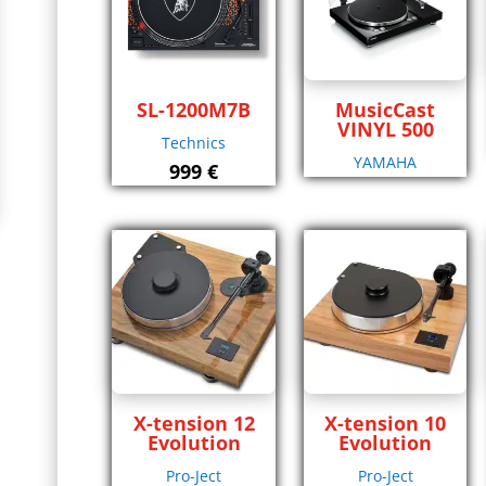
plus
ancien
SL-1200M7B
MusicCast
VINYL 500
Technics
YAMAHA
999
€
X-tension 12
X-tension 10
Evolution
Evolution
Pro-Ject
Pro-Ject