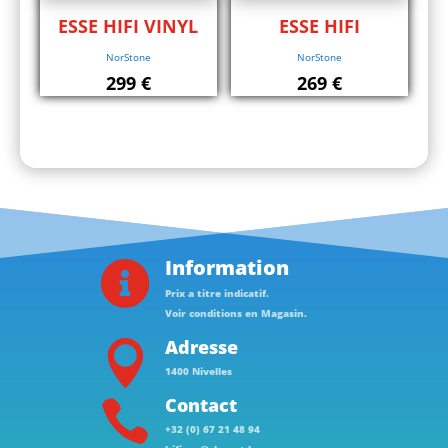
ESSE HIFI VINYL
ESSE HIFI
NorStone
NorStone
299
€
269
€
Information

Prix a titre indicatif.
Voir conditions en Magasin.
Adresse

1400 Nivelles
Contact

+32 (0) 67 21 48 94