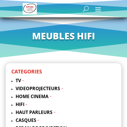
MEUBLES HIFI
CATEGORIES
TV
3
VIDEOPROJECTEURS
3
HOME CINEMA
3
HIFI
3
HAUT PARLEURS
3
CASQUES
3