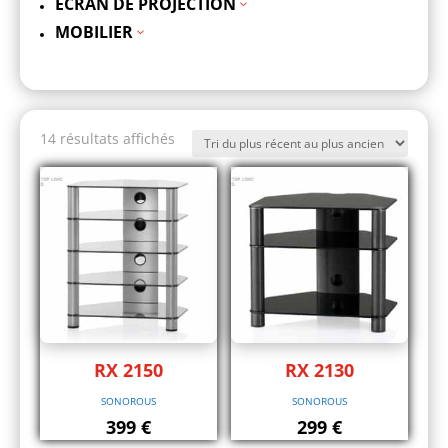
ECRAN DE PROJECTION
3
MOBILIER
3
Trié
14 résultats affichés
du
plus
récent
au
plus
ancien
RX 2150
RX 2130
SONOROUS
SONOROUS
399
€
299
€