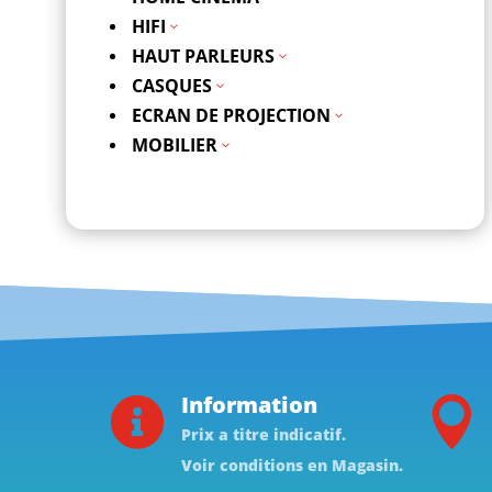
HIFI
3
HAUT PARLEURS
3
CASQUES
3
ECRAN DE PROJECTION
3
MOBILIER
3
Information


Prix a titre indicatif.
Voir conditions en Magasin.